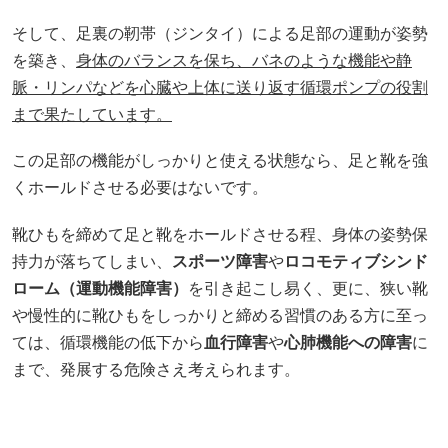
そして、足裏の靭帯（ジンタイ）による足部の運動が姿勢
を築き、
身体のバランスを保ち、バネのような機能や静
脈・リンパなどを心臓や上体に送り返す循環ポンプの役割
まで果たしています。
この足部の機能がしっかりと使える状態なら、足と靴を強
くホールドさせる必要はないです。
靴ひもを締めて足と靴をホールドさせる程、身体の姿勢保
持力が落ちてしまい、
スポーツ障害
や
ロコモティブシンド
ローム（運動機能障害）
を引き起こし易く、更に、狭い靴
や慢性的に靴ひもをしっかりと締める習慣のある方に至っ
ては、循環機能の低下から
血行障害
や
心肺機能への障害
に
まで、発展する危険さえ考えられます。