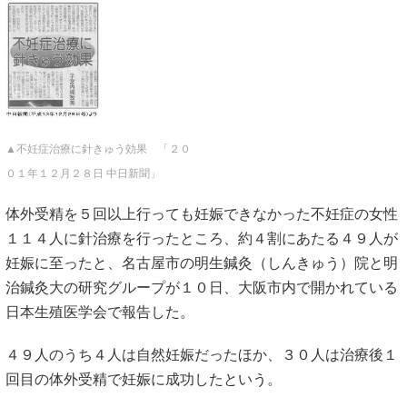
▲不妊症治療に針きゅう効果 「２０
０１年１２月２８日 中日新聞」
体外受精を５回以上行っても妊娠できなかった不妊症の女性
１１４人に針治療を行ったところ、約４割にあたる４９人が
妊娠に至ったと、名古屋市の明生鍼灸（しんきゅう）院と明
治鍼灸大の研究グループが１０日、大阪市内で開かれている
日本生殖医学会で報告した。
４９人のうち４人は自然妊娠だったほか、３０人は治療後１
回目の体外受精で妊娠に成功したという。