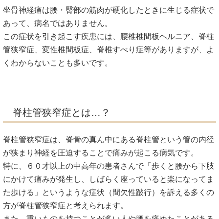
坐骨神経痛は腰・臀部の筋肉が硬化したときに生じる症状で
あって、病名ではありません。
この症状を引き起こす疾患には、腰椎椎間板ヘルニア、脊柱
管狭窄症、変性椎間板症、脊椎すべり症等がありますが、よ
くわからないことも多いです。
脊柱管狭窄症とは…？
脊柱管狭窄症は、脊骨の真ん中にある脊柱管という管の内径
が狭まり神経を圧迫することで痛みが起こる病気です。
特に、６０才以上の中高年の患者さんで「歩くと腰から下肢
にかけて痛みが発生し、しばらく座っていると楽になってま
た歩ける」というような症状（間欠性跛行）を訴える多くの
方が脊柱管狭窄症と考えられます。
また、重いものを持つことが多い人や腰を痛めたことがある