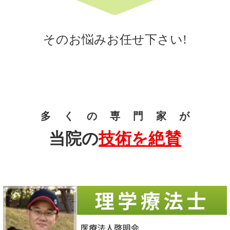
そのお悩みお任せ下さい!
多 く の 専 門 家 が
当院の
技術を絶賛