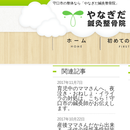
守口市の整体なら「やなぎだ鍼灸整骨院」
関連記事
2017年11月7日
育児中のママさんへ。夜
泣き・おねしょ・イライ
ラの対処は、こちら！守
口市の鍼灸師がお伝えし
ます。
2017年10月22日
産後ママさんだから出来