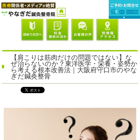
【肩こりは筋肉だけの問題ではない】な
ぜ治らないのか？東洋医学・栄養・姿勢か
ら考える根本改善法｜大阪府守口市のやな
ぎだ鍼灸整骨